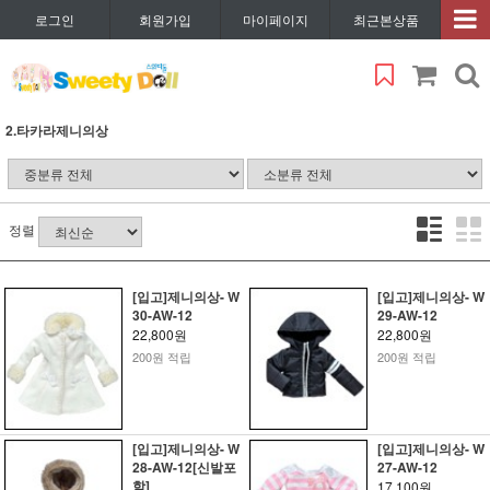
로그인
회원가입
마이페이지
최근본상품
2.타카라제니의상
정렬
[입고]제니의상- W
[입고]제니의상- W
30-AW-12
29-AW-12
22,800원
22,800원
200원 적립
200원 적립
[입고]제니의상- W
[입고]제니의상- W
28-AW-12[신발포
27-AW-12
함]
17,100원