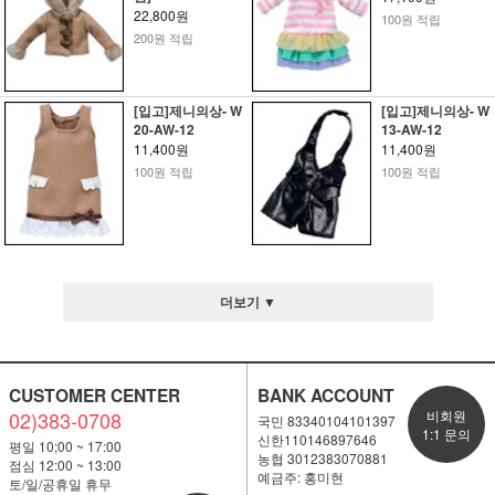
22,800원
100원 적립
200원 적립
[입고]제니의상- W
[입고]제니의상- W
20-AW-12
13-AW-12
11,400원
11,400원
100원 적립
100원 적립
더보기 ▼
CUSTOMER CENTER
BANK ACCOUNT
02)383-0708
비회원
국민 83340104101397
1:1 문의
신한110146897646
평일 10;00 ~ 17:00
농협 3012383070881
점심 12:00 ~ 13:00
예금주: 홍미현
토/일/공휴일 휴무