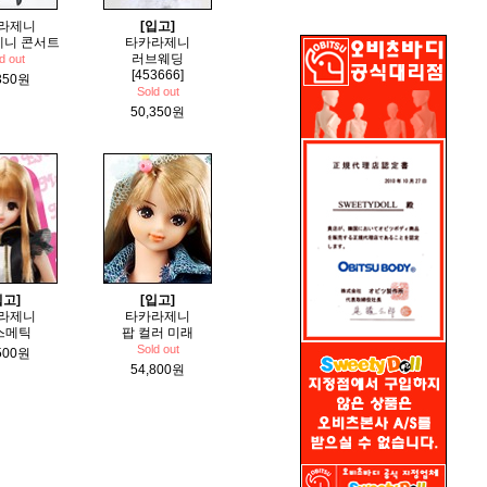
라제니
[입고]
제니 콘서트
타카라제니
러브웨딩
d out
[453666]
350원
Sold out
50,350원
입고]
[입고]
라제니
타카라제니
스메틱
팝 컬러 미래
Sold out
500원
54,800원