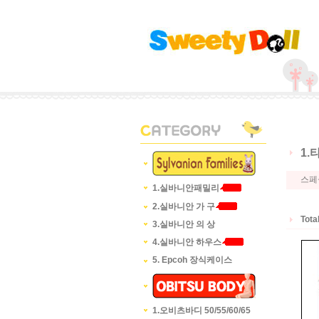
1
스페
1.실바니안패밀리
2.실바니안 가 구
Tota
3.실바니안 의 상
4.실바니안 하우스
5. Epcoh 장식케이스
1.오비츠바디 50/55/60/65