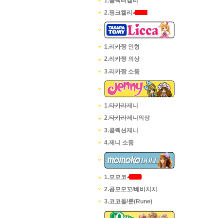
1.콜렉터켈리
2.핑크켈리
1.리카짱 인형
2.리카짱 의상
3.리카짱 소품
1.타카라제니
2.타카라제니의상
3.콜렉션제니
4.제니 소품
1.모모코
2.콩모모꼬/베비치치
3.코코돌/룬(Rune)