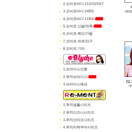
2.오비츠바디 21/23/25/27
3.오비츠바디 24BD
-아이
4.오비츠바디 11BD
5.오비츠 신발/의류
6.오비츠 헤드/가발
7.오비츠 파츠/안구
8.오비츠 기타
1.브라이스인형
2.푸치브라이스
[입
3.브라이스패션
-
1.푸치샘플시리즈
2.푸치디즈니시리즈
3.푸치산리오시리즈
4.푸치리락쿠마시리즈