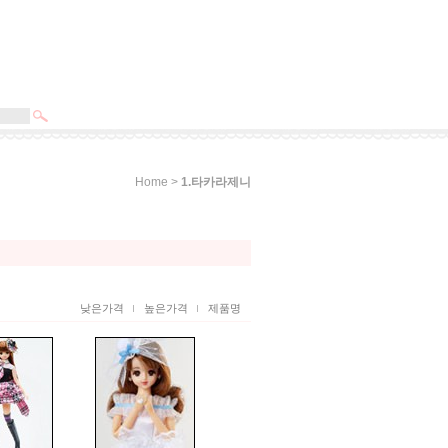
>
Home
1.타카라제니
낮은가격
높은가격
제품명