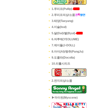
1.푸리프(Pullip)
2.푸리프의상/소품
3.태양(Taeyang)
4.이슬(Isul)
5.달(Dal)/별(Byul)
6.여루매(YEOLUME)
7.제이돌(J-DOLL)
8.아이(AI)/팡쥬(PangJu)
9.도콜라(Docolla)
10.리틀시리즈
2.연지의상/소품
▶마이씬(Myscene)