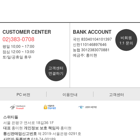
CUSTOMER CENTER
BANK ACCOUNT
02)383-0708
비회원
국민 83340104101397
1:1 문의
신한110146897646
평일 10;00 ~ 17:00
농협 3012383070881
점심 12:00 ~ 13:00
예금주: 홍미현
토/일/공휴일 휴무
고객센터
연결하기
PC 버전
이용안내
고객센터
스위티돌
서울 은평구 연서로 18길36 1F
대표
홍미현
개인정보 보호 책임자
홍미현
통신판매업신고번호
제 2019-서울은평-0291호
사업자 등록번호
618-74-00189