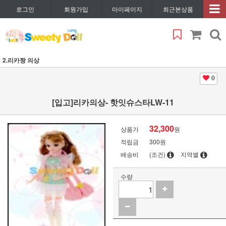
로그인
회원가입
마이페이지
최근본상품
2.리카짱 의상
0
[입고]리카의상- 핫잇슈스타LW-11
32,300
상품가
원
적립금
300원
배송비
(조건)
지역별
수량