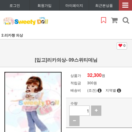
로그인
회원가입
마이페이지
최근본상품
2.리카짱 의상
0
[입고]리카의상- 09스위티데님
32,300
상품가
원
적립금
300원
배송비
(조건)
지역별
수량