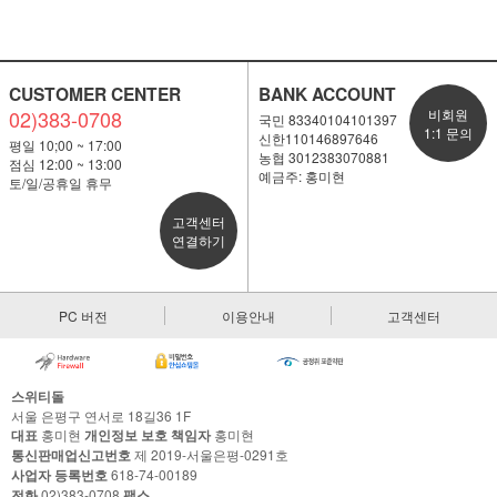
CUSTOMER CENTER
BANK ACCOUNT
02)383-0708
비회원
국민 83340104101397
1:1 문의
신한110146897646
평일 10;00 ~ 17:00
농협 3012383070881
점심 12:00 ~ 13:00
예금주: 홍미현
토/일/공휴일 휴무
고객센터
연결하기
PC 버전
이용안내
고객센터
스위티돌
서울 은평구 연서로 18길36 1F
대표
홍미현
개인정보 보호 책임자
홍미현
통신판매업신고번호
제 2019-서울은평-0291호
사업자 등록번호
618-74-00189
전화
02)383-0708
팩스