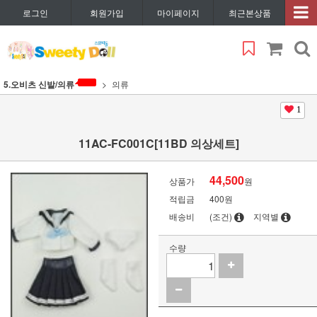
로그인
회원가입
마이페이지
최근본상품
5.오비츠 신발/의류
의류
1
11AC-FC001C[11BD 의상세트]
44,500
상품가
원
적립금
400원
배송비
(조건)
지역별
수량