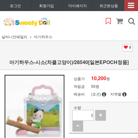
로그인
회원가입
마이페이지
최근본상품
실바니안패밀리
아기하우스
0
아기하우스-시소(차콜고양이)/28540[일본EPOCH정품]
10,200
상품가
원
적립금
50원
배송비
(조건)
지역별
수량