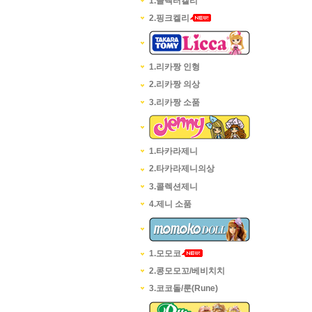
1.콜렉터켈리
2.핑크켈리
1.리카짱 인형
2.리카짱 의상
3.리카짱 소품
1.타카라제니
2.타카라제니의상
3.콜렉션제니
4.제니 소품
1.모모코
2.콩모모꼬/베비치치
3.코코돌/룬(Rune)