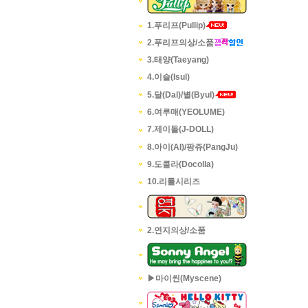
1.푸리프(Pullip)
2.푸리프의상/소품
3.태양(Taeyang)
4.이슬(Isul)
5.달(Dal)/별(Byul)
6.여루매(YEOLUME)
7.제이돌(J-DOLL)
8.아이(AI)/팡쥬(PangJu)
9.도콜라(Docolla)
10.리틀시리즈
2.연지의상/소품
▶마이씬(Myscene)