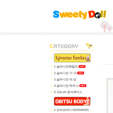
1.실바니안패밀리
2.실바니안 가 구
3.실바니안 의 상
4.실바니안 하우스
5. Epcoh 장식케이스
1.오비츠바디 50/55/60/65