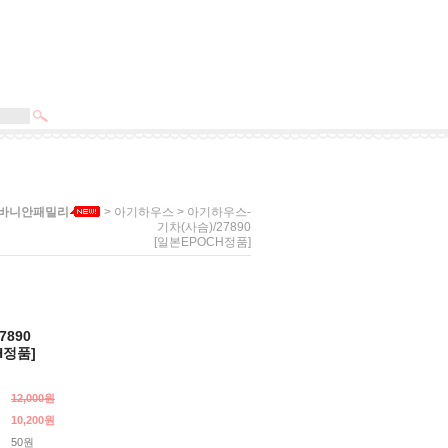
>
> 아기하우스-
실바니안패밀리
아기하우스
기차(사슴)/27890
[일본EPOCH정품]
7890
H정품]
12,000원
10,200
원
50원