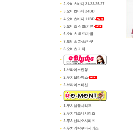
2.오비츠바디 21/23/25/27
3.오비츠바디 24BD
4.오비츠바디 11BD
5.오비츠 신발/의류
6.오비츠 헤드/가발
7.오비츠 파츠/안구
8.오비츠 기타
1.브라이스인형
2.푸치브라이스
3.브라이스패션
1.푸치샘플시리즈
2.푸치디즈니시리즈
3.푸치산리오시리즈
4.푸치리락쿠마시리즈