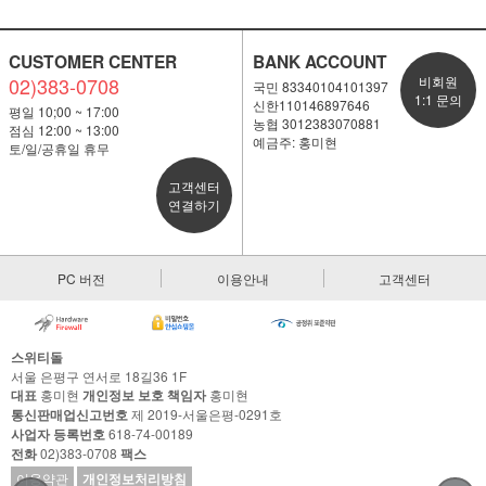
CUSTOMER CENTER
BANK ACCOUNT
02)383-0708
비회원
국민 83340104101397
1:1 문의
신한110146897646
평일 10;00 ~ 17:00
농협 3012383070881
점심 12:00 ~ 13:00
예금주: 홍미현
토/일/공휴일 휴무
고객센터
연결하기
PC 버전
이용안내
고객센터
스위티돌
서울 은평구 연서로 18길36 1F
대표
홍미현
개인정보 보호 책임자
홍미현
통신판매업신고번호
제 2019-서울은평-0291호
사업자 등록번호
618-74-00189
전화
02)383-0708
팩스
이용약관
개인정보처리방침