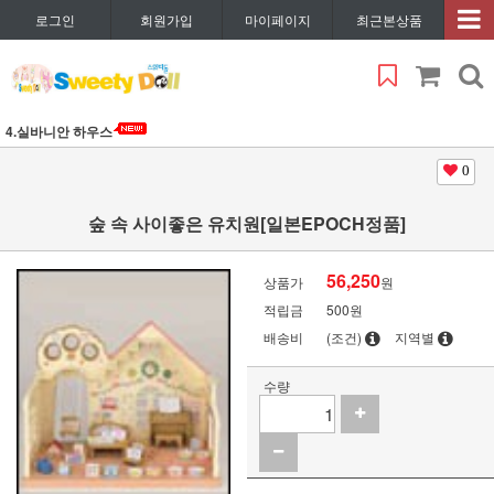
로그인
회원가입
마이페이지
최근본상품
4.실바니안 하우스
0
숲 속 사이좋은 유치원[일본EPOCH정품]
56,250
상품가
원
적립금
500원
배송비
(조건)
지역별
수량