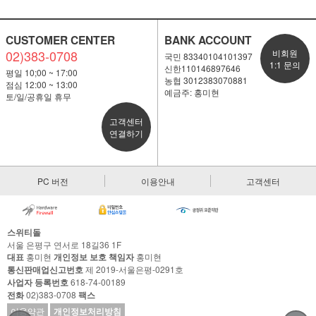
CUSTOMER CENTER
BANK ACCOUNT
02)383-0708
비회원
국민 83340104101397
1:1 문의
신한110146897646
평일 10;00 ~ 17:00
농협 3012383070881
점심 12:00 ~ 13:00
예금주: 홍미현
토/일/공휴일 휴무
고객센터
연결하기
PC 버전
이용안내
고객센터
스위티돌
서울 은평구 연서로 18길36 1F
대표
홍미현
개인정보 보호 책임자
홍미현
통신판매업신고번호
제 2019-서울은평-0291호
사업자 등록번호
618-74-00189
전화
02)383-0708
팩스
이용약관
개인정보처리방침