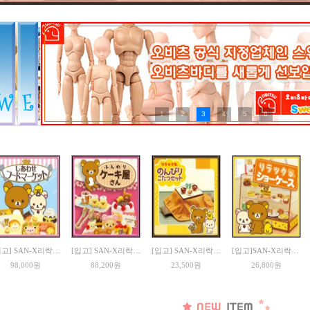
1
2
3
4
5
6
[입고] SAN-X리락쿠마 행복한푸드 (8종박스)
[입고] SAN-X리락쿠마 부드러운 케이크점 (8종박스)
[입고] SAN-X리락쿠마 한가로운 코타츠
[입고]SAN-X리락쿠마 쇼케이스
98,000원
88,200원
23,500원
26,800원