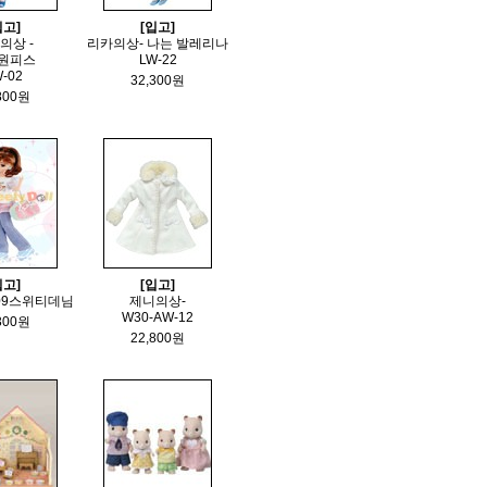
입고]
[입고]
의상 -
리카의상- 나는 발레리나
원피스
LW-22
-02
32,300원
800원
입고]
[입고]
09스위티데님
제니의상-
W30-AW-12
300원
22,800원