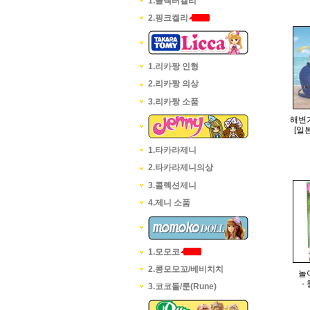
1.콜렉터켈리
2.핑크켈리
1.리카짱 인형
2.리카짱 의상
3.리카짱 소품
해변
[일
1.타카라제니
2.타카라제니의상
3.콜렉션제니
4.제니 소품
1.모모코
2.콩모모꼬/베비치치
놀
-
3.코코돌/룬(Rune)