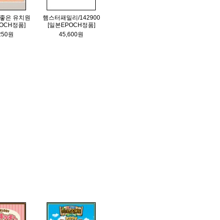
이좋은 유치원
햄스터패밀리/142900
OCH정품]
[일본EPOCH정품]
250원
45,600원