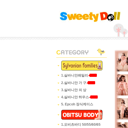
1.실바니안패밀리
2.실바니안 가 구
3.실바니안 의 상
4.실바니안 하우스
5. Epcoh 장식케이스
1.오비츠바디 50/55/60/65