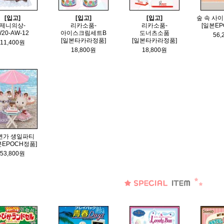
[입고]
[입고]
[입고]
숲 속 사
제니의상-
리카소품-
리카소품-
[일본EP
20-AW-12
아이스크림세트B
도너츠소품
56,
[일본타카라정품]
[일본타카라정품]
11,400원
18,800원
18,800원
변가 생일파티
본EPOCH정품]
53,800원