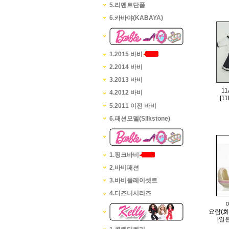
5.리멘트단품
6.카바야(KABAYA)
1.2015 바비
2.2014 바비
3.2013 바비
11
4.2012 바비
[1
5.2011 이전 바비
6.패션모델(Silkstone)
1.핑크바비
2.바비패션
3.바비플레이셋트
4.디즈니시리즈
요람(회
[일