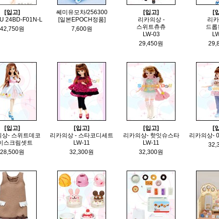
[입고]
쎄미유모차/256300
[입고]
[
U 24BD-F01N-L
[일본EPOCH정품]
리카의상 -
리카
스위트츄츄
드롭
42,750원
7,600원
LW-03
LW
29,450원
29,
[입고]
[입고]
[입고]
[
상- 스위트데코
리카의상 - 스타코디세트
리카의상- 핫잇슈스타
리카의상- 
이스크림셋트
LW-11
LW-11
32,
28,500원
32,300원
32,300원