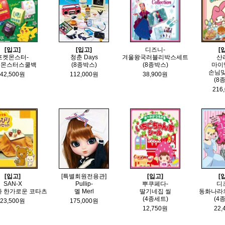
[입고]
[입고]
디즈니-
[
포켓몬스터-
청춘 Days
겨울왕국러블리박스세트
산
켓몬스터스쿨백
(8종박스)
(8종박스)
마이
손님
42,500원
112,000원
38,900원
(8
216
[입고]
[특별회원전용관]
[입고]
[
SAN-X
Pullip-
뿌쿠페다-
디
 한가로운 코타츠
멜 Merl
딸기네집 씰
동화나라
(4종세트)
(4
23,500원
175,000원
12,750원
22,