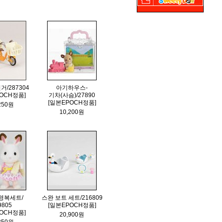
/287304
아기하우스-
OCH정품]
기차(사슴)/27890
[일본EPOCH정품]
250원
10,200원
영복세트/
스완 보트 세트/216809
9805
[일본EPOCH정품]
OCH정품]
20,900원