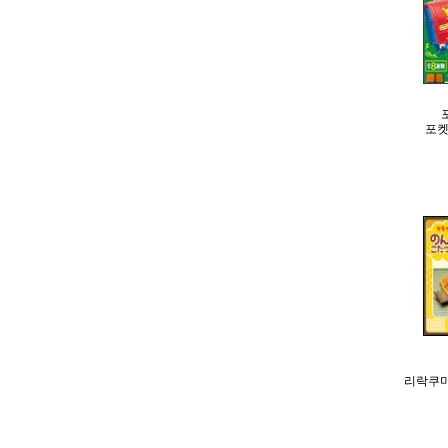
포
리락쿠마