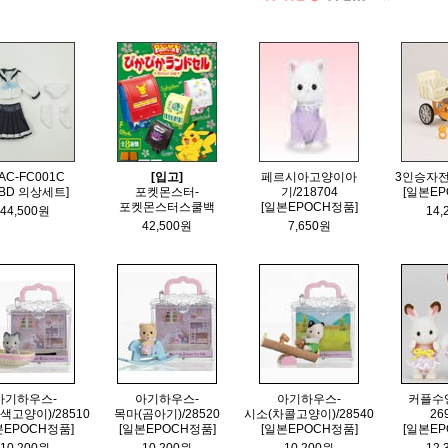
AC-FC001C
[입고]
페르시아고양이아
3인승자전거
1BD 의상세트]
포켓몬스터-
기/218704
[일본EP
포켓몬스터스쿨백
[일본EPOCH정품]
44,500원
14,
42,500원
7,650원
아기하우스-
아기하우스-
아기하우스-
커플수
색고양이)/28510
목마(곰아기)/28520
시소(차콜고양이)/28540
26
본EPOCH정품]
[일본EPOCH정품]
[일본EPOCH정품]
[일본EP