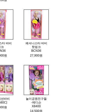
350원
스타 바비
패셔니스타 바비
핑크
핫핑크
N36
BCN36
900원
27,900원
패션바비
놀이공원친구들
580C]
-메디슨
X8400
800원
14,500원