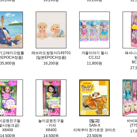
10,200원
10,200원
10,200원
12,
가고래미끄럽틀
래브라도쌍둥이/149701
겨울이야기 첼시
패셔니
본EPOCH정품]
[일본EPOCH정품]
CCJ12
BC
35,800원
16,200원
11,800원
27,
이공원친구들
놀이공원친구들
[입고]
바비
 첼시(핑크곰)
- 키라
SAN-X
[T7
X8400
X8400
리락쿠마 한가로운 코타츠
17,
14,500원
14,500원
23,500원