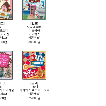
입고]
[입고]
리오-
도라에몽#5
멜로디
디오라마
맞이키친
미니박스
종박스)
(6종박스)
,000원
38,500원
입고]
[입고]
즈니-
디즈니-
의 미니거울
미키의 빅푸드 마스코트
종세트)
(4종세트)
400원
25,800원