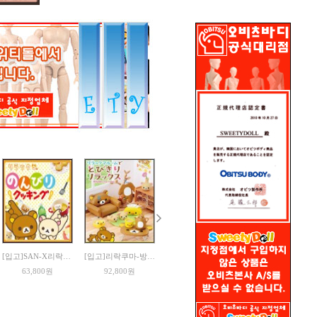

[입고]SAN-X리락쿠마 한가로운 쿠킹(6종박스)
[입고]리락쿠마-방에서 휴식
다람쥐 패밀리[일본EPOCH정품]
09 식탁세트[일본EPOCH정품]
63,800원
92,800원
51,450원
18,050원