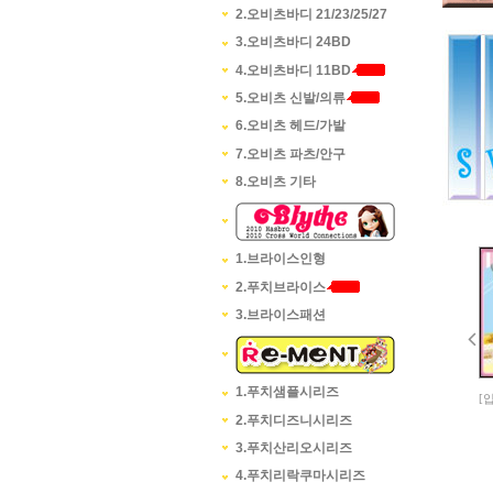
2.오비츠바디 21/23/25/27
3.오비츠바디 24BD
4.오비츠바디 11BD
5.오비츠 신발/의류
6.오비츠 헤드/가발
7.오비츠 파츠/안구
8.오비츠 기타
1.브라이스인형
2.푸치브라이스
3.브라이스패션

1.푸치샘플시리즈
2층 유치원버스[일본EPOCH정품]
2층 침대 세트[일본EPOCH정품]
3인승자전거/287304[일본EPOCH정품]
Living settee[일본EPOCH정품]
2.푸치디즈니시리즈
51,300원
15,200원
14,250원
13,300원
3.푸치산리오시리즈
4.푸치리락쿠마시리즈