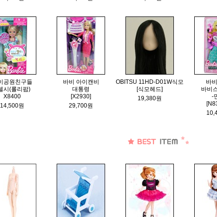
이공원친구들
바비 아이캔비
OBITSU 11HD-D01W식모
바비
 첼시(롤리팝)
대통령
[식모헤드]
바비
X8400
[X2930]
-
19,380원
[N8
14,500원
29,700원
10,