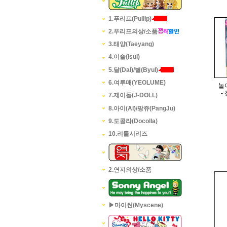
1.푸리프(Pullip)
2.푸리프의상/소품
3.태양(Taeyang)
4.이슬(Isul)
5.달(Dal)/별(Byul)
6.여루매(YEOLUME)
놀
-
7.제이돌(J-DOLL)
8.아이(AI)/팡쥬(PangJu)
9.도콜라(Docolla)
10.리틀시리즈
2.연지의상/소품
▶마이씬(Myscene)