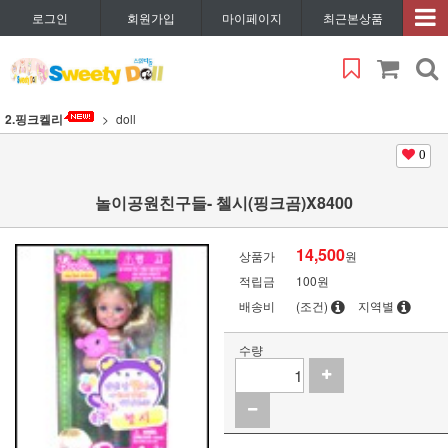
로그인
회원가입
마이페이지
최근본상품
2.핑크켈리
doll
0
놀이공원친구들- 첼시(핑크곰)X8400
14,500
상품가
원
적립금
100원
배송비
(조건)
지역별
수량