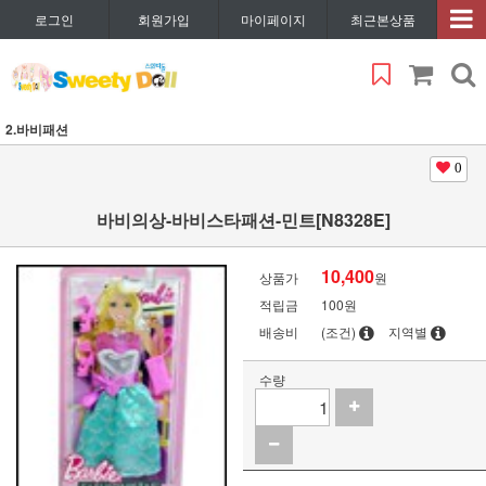
로그인
회원가입
마이페이지
최근본상품
2.바비패션
0
바비의상-바비스타패션-민트[N8328E]
10,400
상품가
원
적립금
100원
배송비
(조건)
지역별
수량