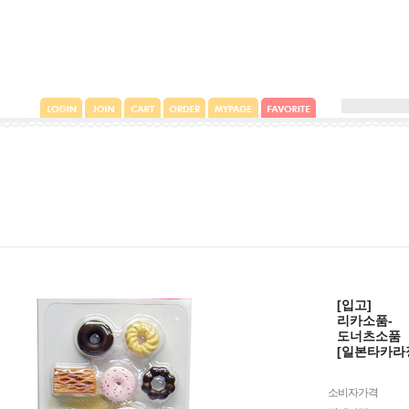
[입고]
리카소품-
도너츠소품
[일본타카라
소비자가격