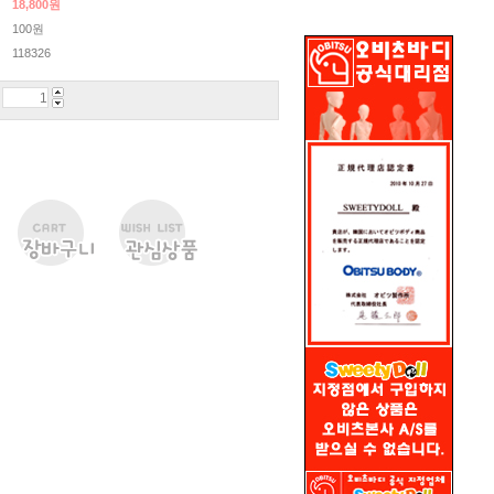
18,800
원
100원
118326