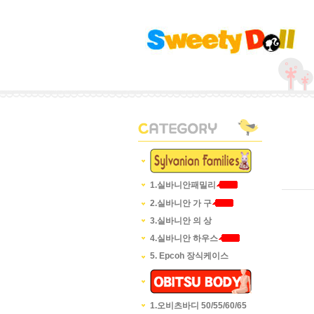
1.실바니안패밀리
2.실바니안 가 구
3.실바니안 의 상
4.실바니안 하우스
5. Epcoh 장식케이스
1.오비츠바디 50/55/60/65