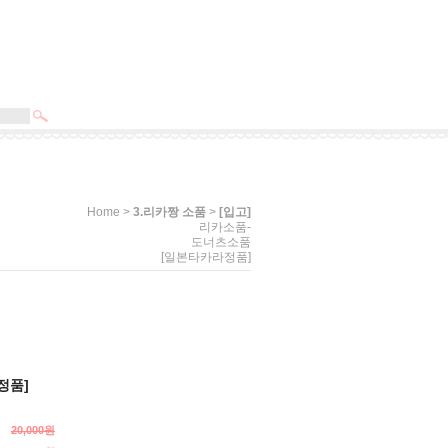
>
>
[입고]
Home
3.리카짱 소품
리카소품-
도너츠소품
[일본타카라정품]
정품]
20,000원