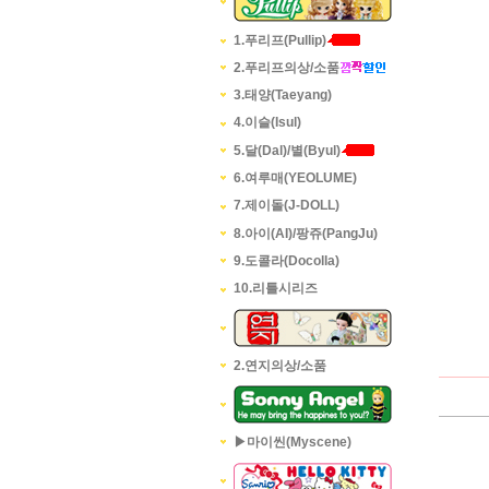
1.푸리프(Pullip)
2.푸리프의상/소품
3.태양(Taeyang)
4.이슬(Isul)
5.달(Dal)/별(Byul)
6.여루매(YEOLUME)
7.제이돌(J-DOLL)
8.아이(AI)/팡쥬(PangJu)
9.도콜라(Docolla)
10.리틀시리즈
2.연지의상/소품
▶마이씬(Myscene)