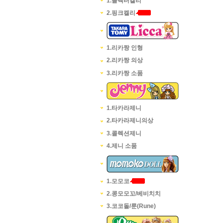
1.콜렉터켈리
2.핑크켈리
1.리카짱 인형
2.리카짱 의상
3.리카짱 소품
1.타카라제니
2.타카라제니의상
3.콜렉션제니
4.제니 소품
1.모모코
2.콩모모꼬/베비치치
3.코코돌/룬(Rune)