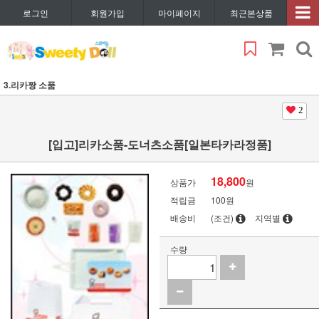
로그인
회원가입
마이페이지
최근본상품
3.리카짱 소품
2
[입고]리카소품-도너츠소품[일본타카라정품]
18,800
상품가
원
적립금
100원
배송비
(조건)
지역별
수량