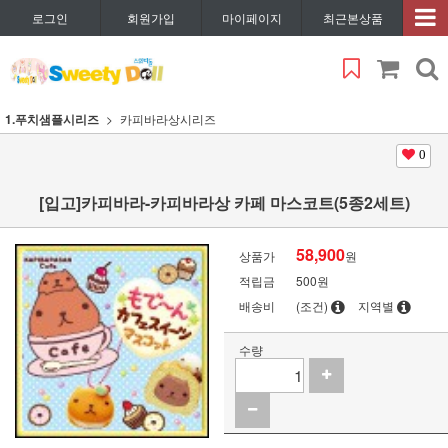
로그인
회원가입
마이페이지
최근본상품
1.푸치샘플시리즈
카피바라상시리즈
0
[입고]카피바라-카피바라상 카페 마스코트(5종2세트)
58,900
상품가
원
적립금
500원
배송비
(조건)
지역별
수량