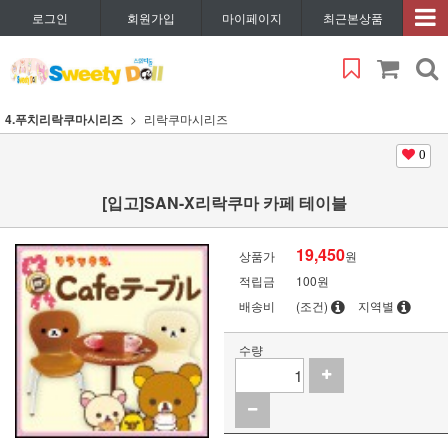
로그인
회원가입
마이페이지
최근본상품
4.푸치리락쿠마시리즈
리락쿠마시리즈
0
[입고]SAN-X리락쿠마 카페 테이블
19,450
상품가
원
적립금
100원
배송비
(조건)
지역별
수량