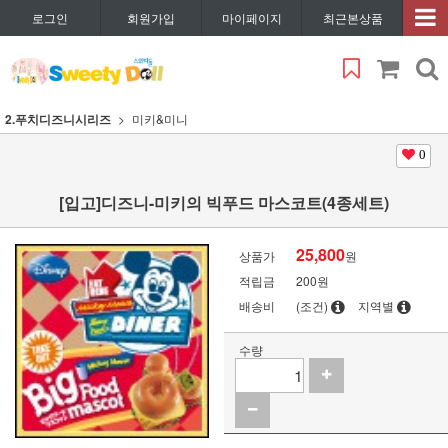
로그인
회원가입
마이페이지
최근본상품
2.푸치디즈니시리즈
미키&미니
0
[입고]디즈니-미키의 빅푸드 마스코트(4종세트)
25,800
상품가
원
적립금
200원
배송비
(조건)
지역별
수량