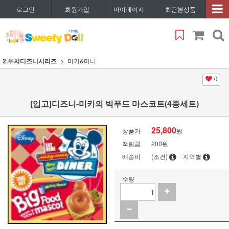
로그인
회원가입
마이페이지
최근본상품
2.푸치디즈니시리즈
미키&미니
0
[입고]디즈니-미키의 빅푸드 마스코트(4종세트)
25,800
상품가
원
적립금
200원
배송비
(조건)
지역별
수량