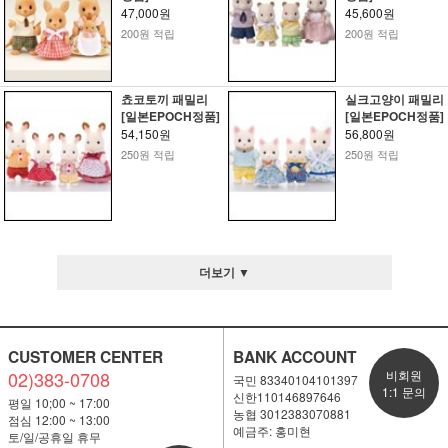
47,000원
45,600원
200원 적립
200원 적립
쵸코토끼 패밀리
실크고양이 패밀리
[일본EPOCH정품]
[일본EPOCH정품]
54,150원
56,800원
250원 적립
250원 적립
더보기 ▼
CUSTOMER CENTER
BANK ACCOUNT
02)383-0708
비회원
국민 83340104101397
1:1 문의
신한110146897646
평일 10;00 ~ 17:00
농협 3012383070881
점심 12:00 ~ 13:00
예금주: 홍미현
토/일/공휴일 휴무