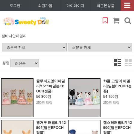
로그인
회원가입
마이페이지
최근본상품
실바니안패밀리
정렬
줄무늬고양이패밀
챠콜 고양이 패밀
리/15110[일본EP
리[일본EPOCH정
OCH정품]
품]
56,800원
54,150원
250원 적립
250원 적립
캥거루 패밀리/142
햄스터패밀리/142
504[일본EPOCH
900[일본EPOCH
정품]
정품]